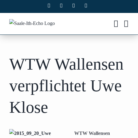
Zum
Facebook
X
Instagram
Pinterest
Inhalt
springen
WTW Wallensen
verpflichtet Uwe
Klose
WTW Wallensen