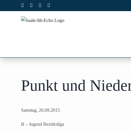
Zum
Facebook
X
Instagram
Pinterest
Inhalt
springen
Punkt und Nieder
Samstag, 26.09.2015
B – Jugend Bezirksliga