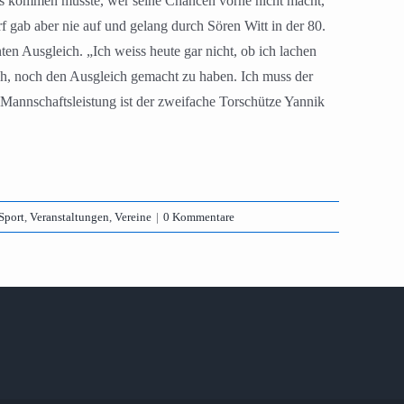
 es kommen musste, wer seine Chancen vorne nicht macht,
gab aber nie auf und gelang durch Sören Witt in der 80.
 Ausgleich. „Ich weiss heute gar nicht, ob ich lachen
roh, noch den Ausgleich gemacht zu haben. Ich muss der
Mannschaftsleistung ist der zweifache Torschütze Yannik
Sport
,
Veranstaltungen
,
Vereine
|
0 Kommentare