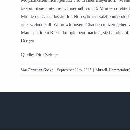
Möglichkeiten nicht genutzt“, so Trainer Meyerhoff. „Wenn
bekommt sie hinten rein. Innerhalb von 15 Minuten drehte 
Minute der Anschlusstreffer. Nun schmiss Salzhemmendorf 
oder weinen soll. Wenn wir unsere Chancen nutzen gehen wi
Mannschaft ein Riesenkomplement machen, sie hat nie aufge
Bergen.
Quelle: Dirk Zehner
Von
Christian Goeke
|
September 28th, 2015
|
Aktuell
,
Hemmendorf