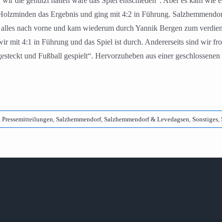
 wir die genutzt hätten wäre das Spiel entschieden“. Aber es kam wie
Holzminden das Ergebnis und ging mit 4:2 in Führung. Salzhemmendorf 
alles nach vorne und kam wiederum durch Yannik Bergen zum verdienten
r mit 4:1 in Führung und das Spiel ist durch. Andererseits sind wir f
steckt und Fußball gespielt“. Hervorzuheben aus einer geschlossenen 
,
Pressemitteilungen
,
Salzhemmendorf
,
Salzhemmendorf & Levedagsen
,
Sonstiges
,