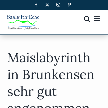
Zum
Facebook
X
Instagram
Pinterest
Inhalt
springen
Maislabyrinth
in Brunkensen
sehr gut