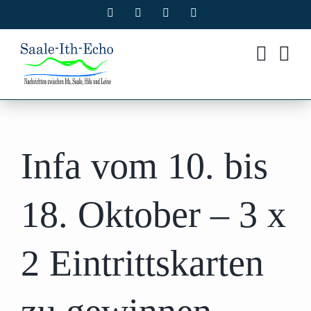
Zum
Facebook
X
Instagram
Pinterest
Inhalt
springen
Infa vom 10. bis
18. Oktober – 3 x
2 Eintrittskarten