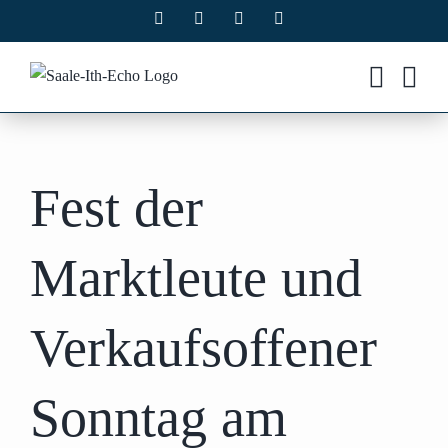
Zum
Facebook
X
Instagram
Pinterest
Inhalt
springen
Fest der
Marktleute und
Verkaufsoffener
Sonntag am