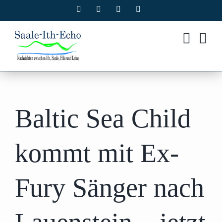
Zum
Facebook
X
Instagram
Pinterest
Inhalt
springen
Baltic Sea Child
kommt mit Ex-
Fury Sänger nach