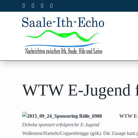
Zum
Facebook
X
Instagram
Pinterest
Inhalt
springen
WTW E-Jugend fr
WTW E-Ju
Debeka sponsert erfolgreiche E-Jugend
Wallensen/Hameln/Coppenbrügge (gök). Die Zusage kam p