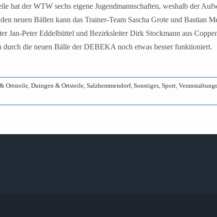
rweile hat der WTW sechs eigene Jugendmannschaften, weshalb der Aufw
t den neuen Bällen kann das Trainer-Team Sascha Grote und Bastian Me
er Jan-Peter Eddelbüttel und Bezirksleiter Dirk Stockmann aus Coppe
un durch die neuen Bälle der DEBEKA noch etwas besser funktioniert.
 Ortsteile
,
Duingen & Ortsteile
,
Salzhemmendorf
,
Sonstiges
,
Sport
,
Veranstaltung