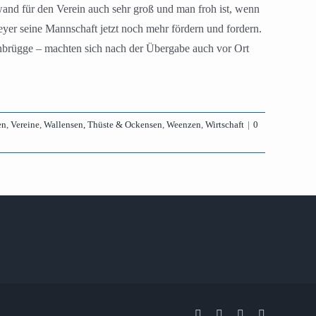
and für den Verein auch sehr groß und man froh ist, wenn
yer seine Mannschaft jetzt noch mehr fördern und fordern.
nbrügge – machten sich nach der Übergabe auch vor Ort
en
,
Vereine
,
Wallensen, Thüste & Ockensen
,
Weenzen
,
Wirtschaft
|
0
Facebook
X
Instagram
Pinterest