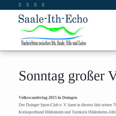
Zum
Facebook
X
Instagram
Pinterest
Inhalt
springen
Sonntag großer 
Volkswandertag 2015 in Duingen
Der Duinger Sport-Club e. V. kann in diesem Jahr seinen 7
Kreissportbund Hildesheim und Turnkreis Hildesheim-Alf