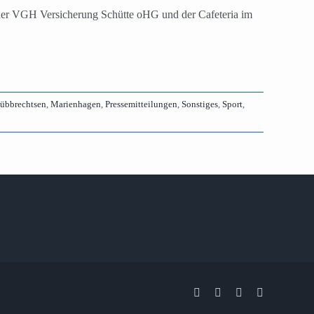
e der VGH Versicherung Schütte oHG und der Cafeteria im
Lübbrechtsen
,
Marienhagen
,
Pressemitteilungen
,
Sonstiges
,
Sport
,
Facebook
X
Instagram
Pinterest