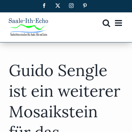
Zum
Facebook
X
Instagram
Pinterest
Inhalt
springen
Guido Sengle
ist ein weiterer
Mosaikstein