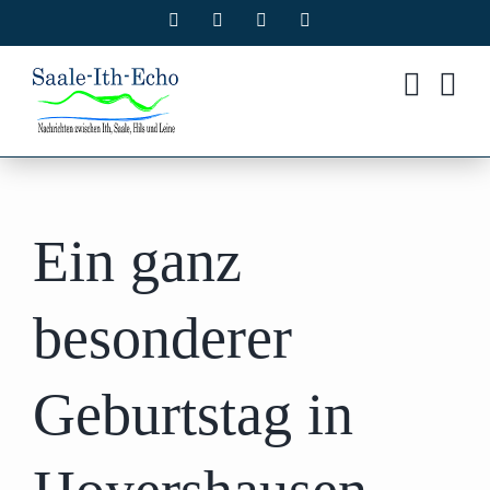
Zum
Facebook
X
Instagram
Pinterest
Inhalt
springen
Ein ganz
besonderer
Geburtstag in