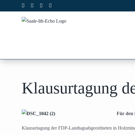
Zum
Facebook
X
Instagram
Pinterest
Inhalt
springen
Klausurtagung d
Für den 
Klausurtagung der FDP-Landtagsabgeordneten in Holzmin