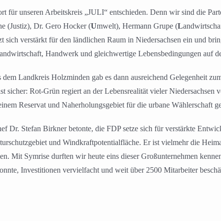
t für unseren Arbeitskreis „JULI“ entschieden. Denn wir sind die Par
e (Justiz), Dr. Gero Hocker (
U
mwelt), Hermann Grupe (
L
andwirtscha
 sich verstärkt für den ländlichen Raum in Niedersachsen ein und br
 Landwirtschaft, Handwerk und gleichwertige Lebensbedingungen auf 
dem Landkreis Holzminden gab es dann ausreichend Gelegenheit zum 
t sicher: Rot-Grün regiert an der Lebensrealität vieler Niedersachsen
u einem Reservat und Naherholungsgebiet für die urbane Wählerschaft 
f Dr. Stefan Birkner betonte, die FDP setze sich für verstärkte Entwic
urschutzgebiet und Windkraftpotentialfläche. Er ist vielmehr die Heima
. Mit Symrise durften wir heute eins dieser Großunternehmen kennenl
onnte, Investitionen vervielfacht und weit über 2500 Mitarbeiter besch