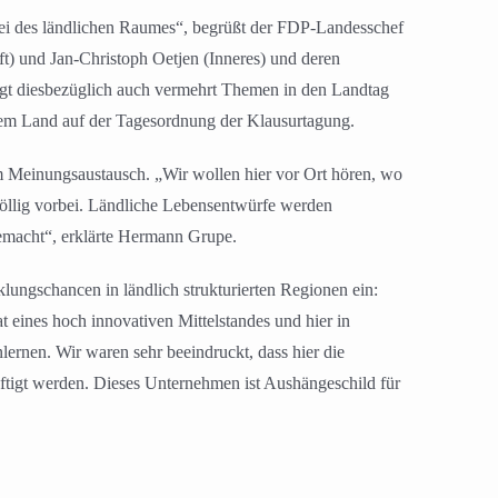
tei des ländlichen Raumes“, begrüßt der FDP-Landesschef
ft) und Jan-Christoph Oetjen (Inneres) und deren
ingt diesbezüglich auch vermehrt Themen in den Landtag
dem Land auf der Tagesordnung der Klausurtagung.
Meinungsaustausch. „Wir wollen hier vor Ort hören, wo
 völlig vorbei. Ländliche Lebensentwürfe werden
gemacht“, erklärte Hermann Grupe.
klungschancen in ländlich strukturierten Regionen ein:
t eines hoch innovativen Mittelstandes und hier in
ernen. Wir waren sehr beeindruckt, dass hier die
äftigt werden. Dieses Unternehmen ist Aushängeschild für