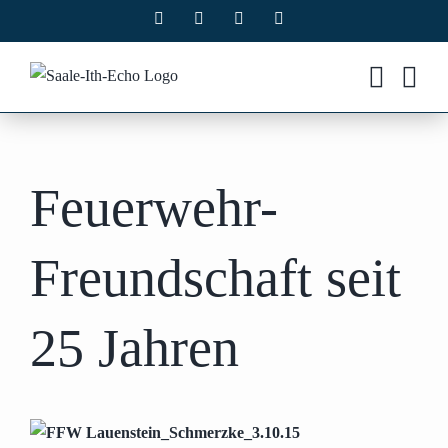
Zum
Facebook
X
Instagram
Pinterest
Inhalt
springen
Feuerwehr-
Freundschaft seit
25 Jahren