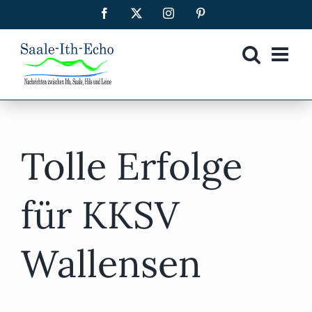
Zum
Facebook
X
Instagram
Pinterest
Inhalt
springen
Tolle Erfolge
für KKSV
Wallensen