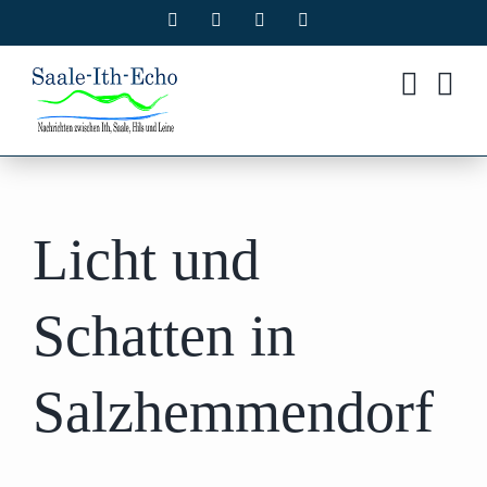
Zum
Facebook
X
Instagram
Pinterest
Inhalt
springen
Licht und
Schatten in
Salzhemmendorf