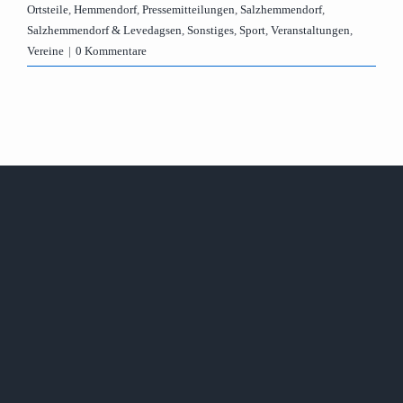
Ortsteile
,
Hemmendorf
,
Pressemitteilungen
,
Salzhemmendorf
,
Salzhemmendorf & Levedagsen
,
Sonstiges
,
Sport
,
Veranstaltungen
,
Vereine
|
0 Kommentare