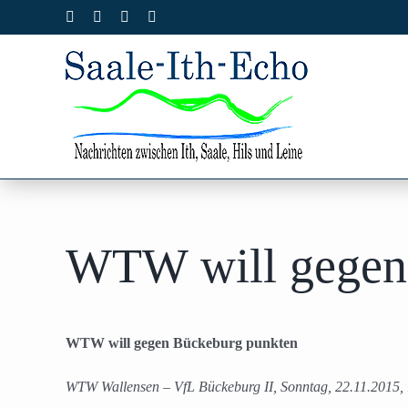
Zum
Facebook
X
Instagram
Pinterest
Inhalt
springen
WTW will gegen
WTW will gegen Bückeburg punkten
WTW Wallensen – VfL Bückeburg II, Sonntag, 22.11.2015,