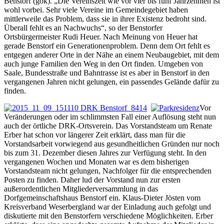
Benstorf (gök). „Die Vereinszeit wie vor vier bis fünf Jahrzehnten ist
wohl vorbei. Sehr viele Vereine im Gemeindegebiet haben
mittlerweile das Problem, dass sie in ihrer Existenz bedroht sind.
Überall fehlt es an Nachwuchs“, so der Benstorfer
Ortsbürgermeister Rudi Heuer. Nach Meinung von Heuer hat
gerade Benstorf ein Generationenproblem. Denn dem Ort fehlt es
entgegen anderer Orte in der Nähe an einem Neubaugebiet, mit dem
auch junge Familien den Weg in den Ort finden. Umgeben von
Saale, Bundesstraße und Bahntrasse ist es aber in Benstorf in den
vergangenen Jahren nicht gelungen, ein passendes Gelände dafür zu
finden.
Vor
Veränderungen oder im schlimmsten Fall einer Auflösung steht nun
auch der örtliche DRK-Ortsverein. Das Vorstandsteam um Renate
Erber hat schon vor längerer Zeit erklärt, dass man für die
Vorstandsarbeit vorwiegend aus gesundheitlichen Gründen nur noch
bis zum 31. Dezember diesen Jahres zur Verfügung steht. In den
vergangenen Wochen und Monaten war es dem bisherigen
Vorstandsteam nicht gelungen, Nachfolger für die entsprechenden
Posten zu finden. Daher lud der Vorstand nun zur ersten
außerordentlichen Mitgliederversammlung in das
Dorfgemeinschaftshaus Benstorf ein. Klaus-Dieter Jösten vom
Kreisverband Weserbergland war der Einladung auch gefolgt und
diskutierte mit den Benstorfern verschiedene Möglichkeiten. Erber