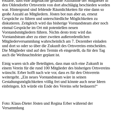
erklärte, dass eine angedachte gesamte Aufnahme der Mitglieder in
den Oldendorfer Ortsverein von dort abschlägig beschieden worden
war. Hintergrund sind fehlende Räumlichkeiten für eine dann so
große Anzahl an Mitgliedern. Jösten bot nun aber an, erneut
Gespräche zu führen und unterschiedliche Möglichkeiten zu
diskutieren. Zeitgleich wird das bisherige Vorstandsteam aber noch
einmal Gespräche im Ort mit potentiellen neuen
Vorstandsmitgliedern führen. Nichts desto trotz wird das
Vorstandsteam aber zu einer zweiten außerordentlichen
Mitgliederversammlung wahrscheinlich am 7. Dezember einladen
und dort so oder so über die Zukunft des Ortsvereins entscheiden.
Die Mitglieder sind auf den Termin eh eingestellt, da für den Tag
auch die Weihnachtsfeier geplant ist.
Einig waren sich alle Beteiligten, dass man sich eine Zukunft in
einem Verein für die rund 100 Mitglieder des bisherigen Ortsvereins
wünscht. Erber hofft nach wie vor, dass es für den Ortsverein
weitergeht. „Ein neues Vorstandsteam wäre in seinen
Gestaltungsmöglichkeiten völlig frei und könnte auch neue Ideen
einbringen. Ich würde ein Ende des Vereins sehr bedauern!“
Foto: Klaus-Dieter Jösten und Regina Erber während der
Versammlung