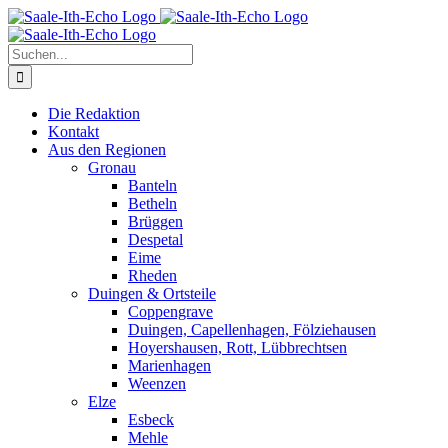
Zum
Facebook
X
Instagram
Pinterest
Inhalt
springen
Suche
nach:
Die Redaktion
Kontakt
Aus den Regionen
Gronau
Banteln
Betheln
Brüggen
Despetal
Eime
Rheden
Duingen & Ortsteile
Coppengrave
Duingen, Capellenhagen, Fölziehausen
Hoyershausen, Rott, Lübbrechtsen
Marienhagen
Weenzen
Elze
Esbeck
Mehle