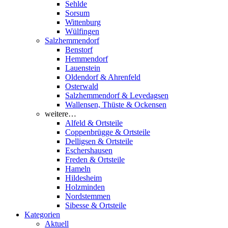
Sehlde
Sorsum
Wittenburg
Wülfingen
Salzhemmendorf
Benstorf
Hemmendorf
Lauenstein
Oldendorf & Ahrenfeld
Osterwald
Salzhemmendorf & Levedagsen
Wallensen, Thüste & Ockensen
weitere…
Alfeld & Ortsteile
Coppenbrügge & Ortsteile
Delligsen & Ortsteile
Eschershausen
Freden & Ortsteile
Hameln
Hildesheim
Holzminden
Nordstemmen
Sibesse & Ortsteile
Kategorien
Aktuell