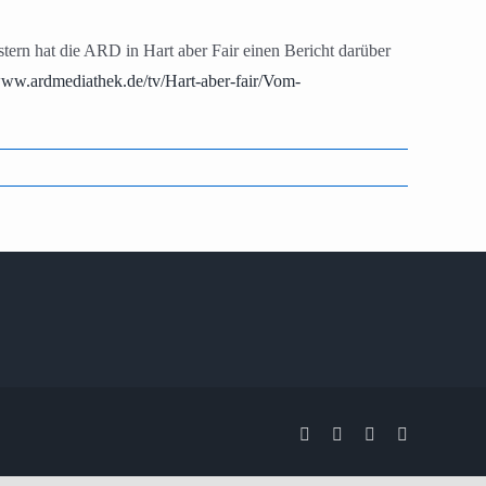
rn hat die ARD in Hart aber Fair einen Bericht darüber
www.ardmediathek.de/tv/Hart-aber-fair/Vom-
Facebook
X
Instagram
Pinterest