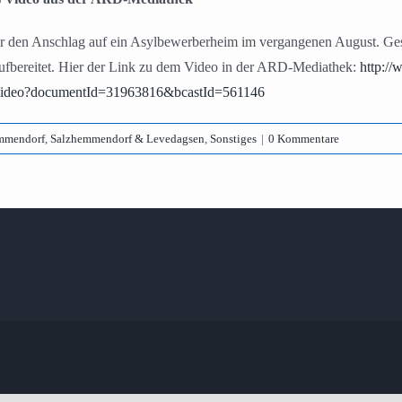
 den Anschlag auf ein Asylbewerberheim im vergangenen August. Geste
ufbereitet. Hier der Link zu dem Video in der ARD-Mediathek:
http://
Video?documentId=31963816&bcastId=561146
mmendorf
,
Salzhemmendorf & Levedagsen
,
Sonstiges
|
0 Kommentare