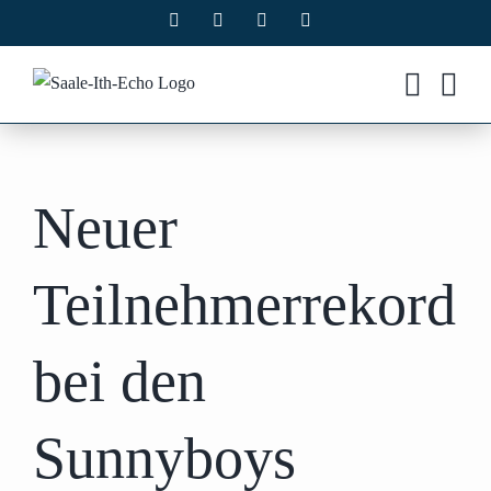
Zum
Facebook
X
Instagram
Pinterest
Inhalt
springen
Neuer
Teilnehmerrekord
bei den
Sunnyboys