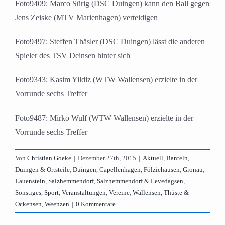
Foto9409: Marco Sürig (DSC Duingen) kann den Ball gegen
Jens Zeiske (MTV Marienhagen) verteidigen
Foto9497: Steffen Thäsler (DSC Duingen) lässt die anderen
Spieler des TSV Deinsen hinter sich
Foto9343: Kasim Yildiz (WTW Wallensen) erzielte in der
Vorrunde sechs Treffer
Foto9487: Mirko Wulf (WTW Wallensen) erzielte in der
Vorrunde sechs Treffer
Von
Christian Goeke
|
Dezember 27th, 2015
|
Aktuell
,
Banteln
,
Duingen & Ortsteile
,
Duingen, Capellenhagen, Fölziehausen
,
Gronau
,
Lauenstein
,
Salzhemmendorf
,
Salzhemmendorf & Levedagsen
,
Sonstiges
,
Sport
,
Veranstaltungen
,
Vereine
,
Wallensen, Thüste &
Ockensen
,
Weenzen
|
0 Kommentare