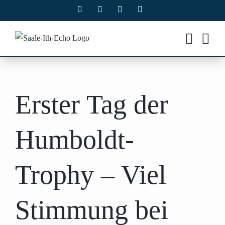
Zum
Facebook
X
Instagram
Pinterest
Inhalt
springen
Erster Tag der
Humboldt-
Trophy – Viel
Stimmung bei