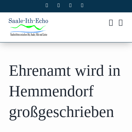
Zum
Facebook
X
Instagram
Pinterest
Inhalt
springen
Ehrenamt wird in
Hemmendorf
großgeschrieben