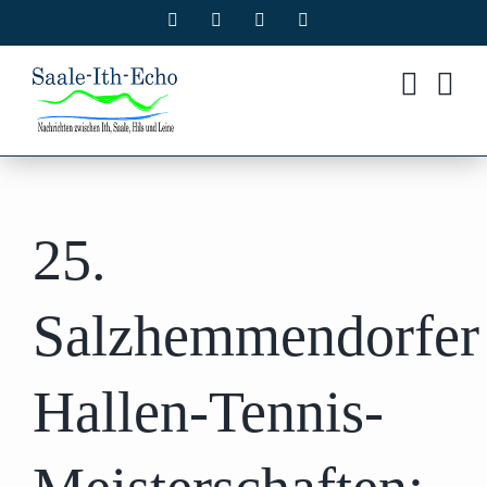
Zum
Facebook
X
Instagram
Pinterest
Inhalt
springen
25.
Salzhemmendorfer
Hallen-Tennis-