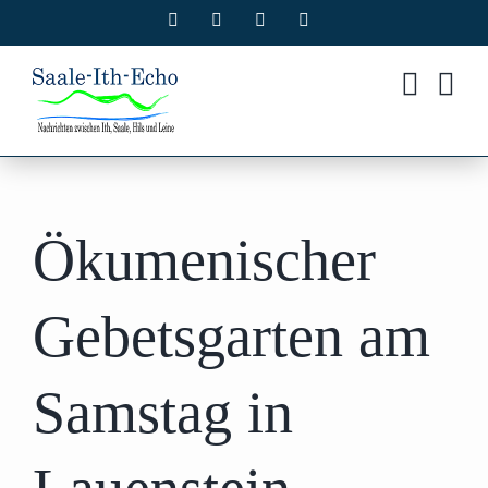
Zum
Facebook
X
Instagram
Pinterest
Inhalt
springen
Ökumenischer
Gebetsgarten am
Samstag in