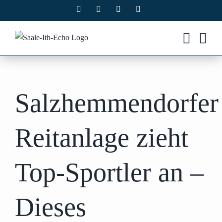
Zum
Facebook
X
Instagram
Pinterest
Inhalt
springen
Salzhemmendorfer
Reitanlage zieht
Top-Sportler an –
Dieses