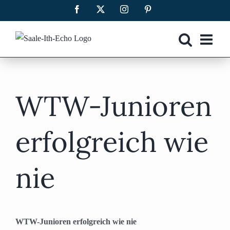
Zum
Facebook
X
Instagram
Pinterest
Inhalt
springen
WTW-Junioren
erfolgreich wie
nie
WTW-Junioren erfolgreich wie nie