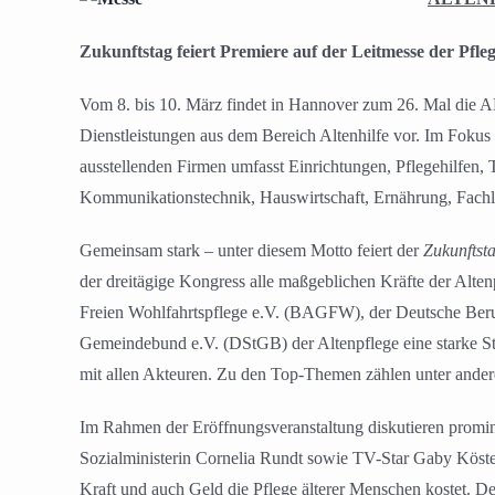
Zukunftstag feiert Premiere auf der Leitmesse der Pfle
Vom 8. bis 10. März findet in Hannover zum 26. Mal die 
Dienstleistungen aus dem Bereich Altenhilfe vor. Im Fokus
ausstellenden Firmen umfasst Einrichtungen, Pflegehilfen
Kommunikationstechnik, Hauswirtschaft, Ernährung, Fachli
Gemeinsam stark – unter diesem Motto feiert der
Zukunft
der dreitägige Kongress alle maßgeblichen Kräfte der Alte
Freien Wohlfahrtspflege e.V. (BAGFW), der Deutsche Beru
Gemeindebund e.V. (DStGB) der Altenpflege eine starke St
mit allen Akteuren. Zu den Top-Themen zählen unter ander
Im Rahmen der Eröffnungsveranstaltung diskutieren promine
Sozialministerin Cornelia Rundt sowie TV-Star Gaby Köster,
Kraft und auch Geld die Pflege älterer Menschen kostet. 