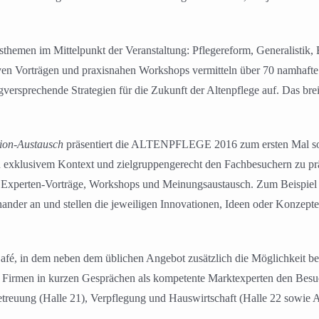
hemen im Mittelpunkt der Veranstaltung: Pflegereform, Generalistik, 
en Vorträgen und praxisnahen Workshops vermitteln über 70 namhafte 
lgversprechende Strategien für die Zukunft der Altenpflege auf. Das br
ion-Austausch
präsentiert die ALTENPFLEGE 2016 zum ersten Mal soge
 in exklusivem Kontext und zielgruppengerecht den Fachbesuchern zu pr
e Experten-Vorträge, Workshops und Meinungsaustausch. Zum Beispiel i
der an und stellen die jeweiligen Innovationen, Ideen oder Konzepte 
afé, in dem neben dem üblichen Angebot zusätzlich die Möglichkeit bes
ie Firmen in kurzen Gesprächen als kompetente Marktexperten den Besu
reuung (Halle 21), Verpflegung und Hauswirtschaft (Halle 22 sowie Ar