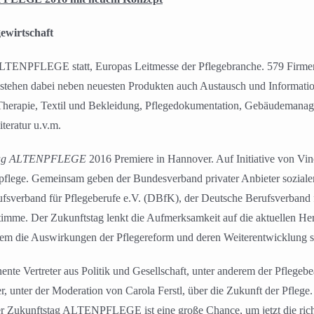
gewirtschaft
ALTENPFLEGE statt, Europas Leitmesse der Pflegebranche. 579 Firmen
 stehen dabei neben neuesten Produkten auch Austausch und Informatio
, Therapie, Textil und Bekleidung, Pflegedokumentation, Gebäudemana
teratur u.v.m.
stag ALTENPFLEGE
2016 Premiere in Hannover. Auf Initiative von V
npflege. Gemeinsam geben der Bundesverband privater Anbieter sozialer
fsverband für Pflegeberufe e.V. (DBfK), der Deutsche Berufsverband 
imme. Der Zukunftstag lenkt die Aufmerksamkeit auf die aktuellen Her
em die Auswirkungen der Pflegereform und deren Weiterentwicklung so
nte Vertreter aus Politik und Gesellschaft, unter anderem der Pflegeb
 unter der Moderation von Carola Ferstl, über die Zukunft der Pflege.
Der Zukunftstag ALTENPFLEGE ist eine große Chance, um jetzt die rich