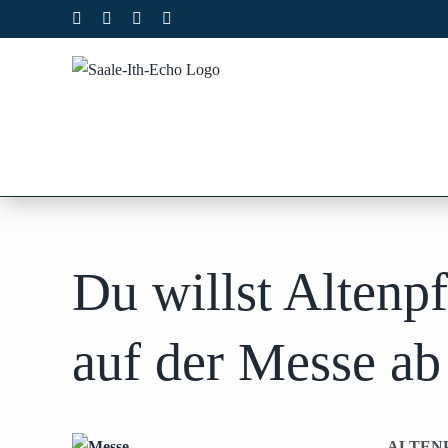
Zum
Facebook
X
Instagram
Pinterest
Inhalt
springen
Du willst Altenp
auf der Messe a
ALTENPF