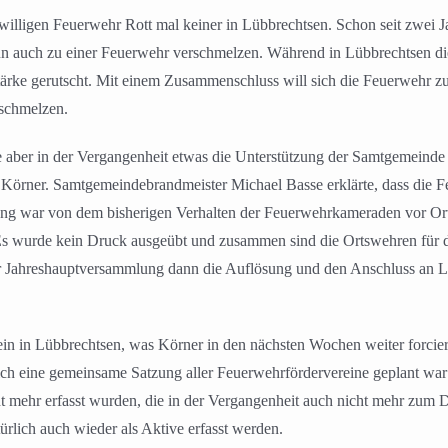
illigen Feuerwehr Rott mal keiner in Lübbrechtsen. Schon seit zwei 
n auch zu einer Feuerwehr verschmelzen. Während in Lübbrechtsen di
tstärke gerutscht. Mit einem Zusammenschluss will sich die Feuerwehr zu
rschmelzen.
 aber in der Vergangenheit etwas die Unterstützung der Samtgemeinde 
o Körner. Samtgemeindebrandmeister Michael Basse erklärte, dass die F
g war von dem bisherigen Verhalten der Feuerwehrkameraden vor Ort se
Es wurde kein Druck ausgeübt und zusammen sind die Ortswehren für di
rer Jahreshauptversammlung dann die Auflösung und den Anschluss an 
ein in Lübbrechtsen, was Körner in den nächsten Wochen weiter forcier
ich eine gemeinsame Satzung aller Feuerwehrfördervereine geplant war 
cht mehr erfasst wurden, die in der Vergangenheit auch nicht mehr zum D
rlich auch wieder als Aktive erfasst werden.