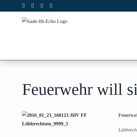
Zum
Facebook
X
Instagram
Pinterest
Inhalt
springen
Feuerwehr will si
Feuerwehr
Lübbrech