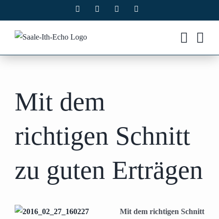
Zum
Facebook
X
Instagram
Pinterest
Inhalt
springen
Mit dem
richtigen Schnitt
zu guten Erträgen
Mit dem richtigen Schnitt