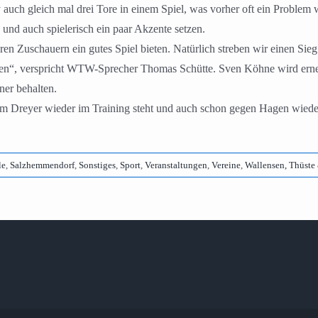
ch gleich mal drei Tore in einem Spiel, was vorher oft ein Proble
und auch spielerisch ein paar Akzente setzen.
n Zuschauern ein gutes Spiel bieten. Natürlich streben wir einen Si
eben“, verspricht WTW-Sprecher Thomas Schütte. Sven Köhne wird erne
ner behalten.
 Tim Dreyer wieder im Training steht und auch schon gegen Hagen wied
le
,
Salzhemmendorf
,
Sonstiges
,
Sport
,
Veranstaltungen
,
Vereine
,
Wallensen, Thüste