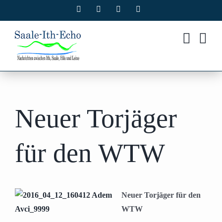
Zum
Facebook
X
Instagram
Pinterest
Inhalt
springen
Neuer Torjäger
für den WTW
Neuer Torjäger für den
WTW