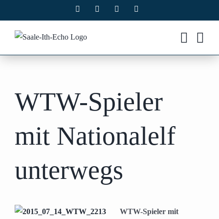
Zum
Facebook
X
Instagram
Pinterest
Inhalt
springen
WTW-Spieler
mit Nationalelf
unterwegs
WTW-Spieler mit