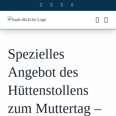
Zum
Facebook
X
Instagram
Pinterest
Inhalt
springen
Spezielles
Angebot des
Hüttenstollens
zum Muttertag –