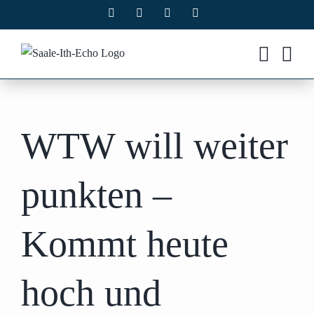
Zum
Facebook
X
Instagram
Pinterest
Inhalt
springen
WTW will weiter
punkten –
Kommt heute
hoch und