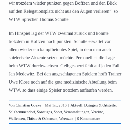
wir trotzdem wieder punkten gegen Boffzen und den Blick
auf den Relegationsplatz nicht aus den Augen verlieren“, so
WTW-Sprecher Thomas Schütte.
Im Hinspiel lag der WTW zweimal zurück und konnte
trotzdem in Boffzen noch punkten. Schütte erwartet vor
allem wieder ein kampfbetontes Spiel, in dem man auch
spielerische Akzente setzen möchte. Personell ist die Lage
beim WTW durchwachsen. Gelbgesperrt fehlt auf jeden Fall
Jan Medewitz. Bei den angeschlagenen Spielern hofft Trainer
Uwe Klose noch auf die gute medizinische Abteilung beim
WTW, so dass einige Spieler trotzdem auflaufen werden.
Von
Christian Goeke
|
Mai 1st, 2016
|
Aktuell
,
Duingen & Ortsteile
,
Salzhemmendorf
,
Sonstiges
,
Sport
,
Veranstaltungen
,
Vereine
,
Wallensen, Thüste & Ockensen
,
Weenzen
|
0 Kommentare