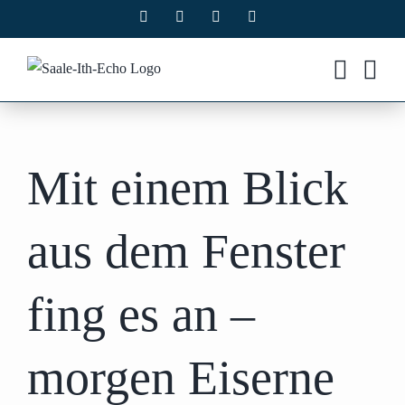
Zum
Facebook
X
Instagram
Pinterest
Inhalt
springen
Mit einem Blick
aus dem Fenster
fing es an –
morgen Eiserne