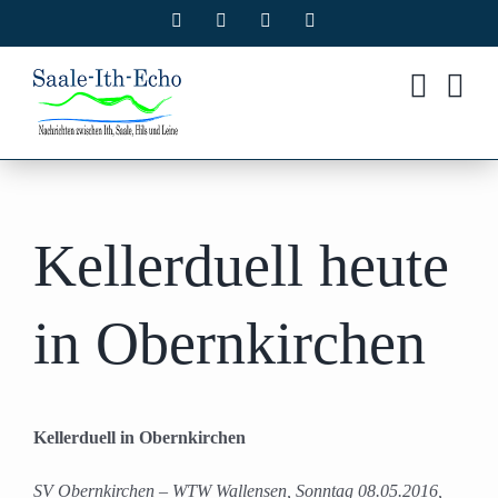
Zum
Facebook
X
Instagram
Pinterest
Inhalt
springen
Kellerduell heute
in Obernkirchen
Kellerduell in Obernkirchen
SV Obernkirchen – WTW Wallensen, Sonntag 08.05.2016,