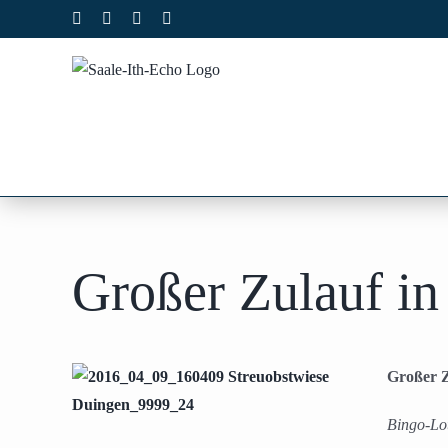
Zum
Facebook
X
Instagram
Pinterest
Inhalt
springen
Großer Zulauf in
Großer Z
Bingo-Lot