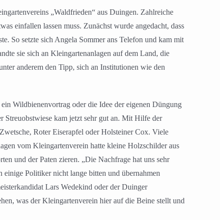
eingartenvereins „Waldfrieden“ aus Duingen. Zahlreiche
twas einfallen lassen muss. Zunächst wurde angedacht, dass
musste. So setzte sich Angela Sommer ans Telefon und kam mit
ndte sie sich an Kleingartenanlagen auf dem Land, die
unter anderem den Tipp, sich an Institutionen wie den
e ein Wildbienenvortrag oder die Idee der eigenen Düngung
Streuobstwiese kam jetzt sehr gut an. Mit Hilfe der
wetsche, Roter Eiserapfel oder Holsteiner Cox. Viele
gen vom Kleingartenverein hatte kleine Holzschilder aus
en und der Paten zieren. „Die Nachfrage hat uns sehr
 einige Politiker nicht lange bitten und übernahmen
isterkandidat Lars Wedekind oder der Duinger
, was der Kleingartenverein hier auf die Beine stellt und