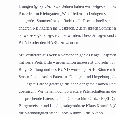
Duingen (gök). „Vor zwei Jahren haben wir festgestellt, d
Parzellen im Kleingarten „Waldfrieden“ in Duingen standen 
ein großes Sommerfest stattfinden soll. Doch schnell stellt
anderen Kleingärten ins Gespräch. Zuerst sprach Sommer m
teilweise sogar ausgezeichnet wurden. Diese Anlagen sind z
BUND oder den NABU zu wenden.
Mit Vertretern aus beiden Verbänden gab es lange Gespräch
mit Terra Preta-Erde wurden schon umgesetzt und sehr gut 
Bingo-Stiftung und des BUND wurden jetzt 46 Bäume mit al
Sorten fanden sofort Paten aus Duingen und Umgebung, die
„Duinger“ Lärche gefertigt, die nach der gemeinsamen Pfl
überrascht. Wir hätten noch 30 weitere Patenschaften an di
entsprechende Patenschaften. Ob Joachim Grutzeck (SPD)
Bürgermeister und Landtagsabgeordnete Klaus Krumfuß (CDU
für Nachhaltigkeit steht“, lobte Krumfuß die Aktion.