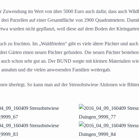
r Zuwendung im Wert von über 5000 Euro auch dafür, dass auch Wildb
nd drei Parzellen auf einer Gesamtfläche von 2900 Quadratmetern. Da
wa wurden nicht gepflanzt, weil diese auf dem Boden der Kleingarten
h zu fruchten. Im „Waldfrieden“ gibt es viele ältere Pächter und auch
ei Gärten einen neuen Pächter gefunden. Die neuen Pächter bestehen z
h auch schon sehr gut an. Der BUND sorgte mit kleinen Materialien w
erne annahm und die vielen anwesenden Familien weitergab.
onen überlegt. So kann man auf der Streuobstwiese Aktionen wie Blüten