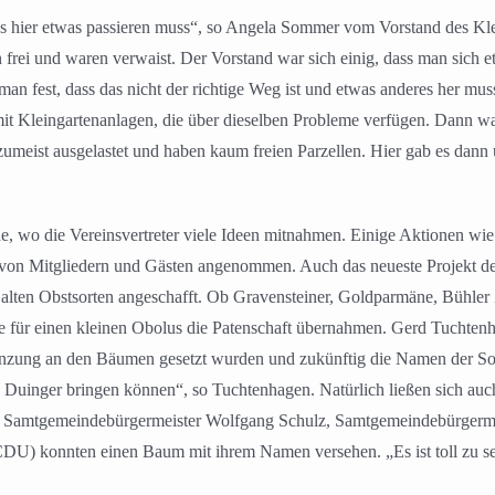
ass hier etwas passieren muss“, so Angela Sommer vom Vorstand des Kl
frei und waren verwaist. Der Vorstand war sich einig, dass man sich e
e man fest, dass das nicht der richtige Weg ist und etwas anderes her 
it Kleingartenanlagen, die über dieselben Probleme verfügen. Dann wa
umeist ausgelastet und haben kaum freien Parzellen. Hier gab es dann 
e, wo die Vereinsvertreter viele Ideen mitnahmen. Einige Aktionen wi
von Mitgliedern und Gästen angenommen. Auch das neueste Projekt der 
ten Obstsorten angeschafft. Ob Gravensteiner, Goldparmäne, Bühler Z
 für einen kleinen Obolus die Patenschaft übernahmen. Gerd Tuchtenha
anzung an den Bäumen gesetzt wurden und zukünftig die Namen der Sort
e Duinger bringen können“, so Tuchtenhagen. Natürlich ließen sich auch
, Samtgemeindebürgermeister Wolfgang Schulz, Samtgemeindebürgerme
) konnten einen Baum mit ihrem Namen versehen. „Es ist toll zu sehen