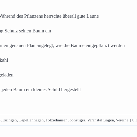
ährend des Pflanzens herrschte überall gute Laune
ng Schulz seinen Baum ein
einen genauen Plan angelegt, wie die Bäume eingepflanzt werden
 kahl
geladen
jeden Baum ein kleines Schild hergestellt
e
,
Duingen, Capellenhagen, Fölziehausen
,
Sonstiges
,
Veranstaltungen
,
Vereine
|
0 