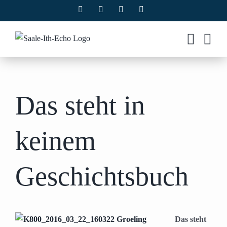
Zum
Facebook
X
Instagram
Pinterest
Inhalt
springen
Das steht in
keinem
Geschichtsbuch
Das steht