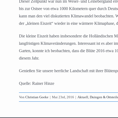
Dieser Zeitpunkt war nun im Weser- und Leinebergland er
bis zur Ostsee von etwa 1000 Kilometern quer durch Deutsc
kann man den viel diskutierten Klimawandel beobachten. 
der „kleinen Eiszeit“ wieder in eine wärmere Klimaphase, d
Die kleine Eiszeit haben insbesondere die Holländischen Ma
langfristigen Klimaveränderungen. Interessant ist es aber 
Garten, konnte ich beobachten, dass die Blüte 2016 etwa 1
diesem Jahr.
Genießen Sie unsere herrliche Landschaft mit ihrer Blüten
Quelle: Rainer Hinze
Von
Christian Goeke
|
Mai 23rd, 2016
|
Aktuell
,
Duingen & Ortsteil