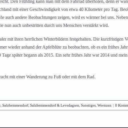
reicht. Den Frühling kann man mit dem Fahrrad überholen, denn er wa
hland mit einer Geschwindigkeit von etwa 40 Kilometer pro Tag. Beoba
Wie auch andere Beobachtungen zeigen, wird es wärmer bei uns. Nebe
ie nun auch unbestritten durch uns Menschen verstärkt wird.
ler mit ihren herrlichen Winterbildern festgehalten. Die kurzfristigen
immer wieder anhand der Apfelblüte zu beobachten, ob es ein frühes Ja
0 Tage später begann als 2015. Ein sehr frühes Jahr war 2014 und mein
pracht mit einer Wanderung zu Fuß oder mit dem Rad.
e
,
Salzhemmendorf
,
Salzhemmendorf & Levedagsen
,
Sonstiges
,
Weenzen
|
0 Komm