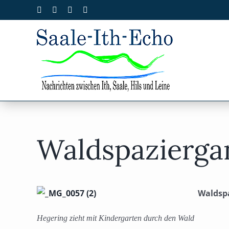
Zum
Facebook
X
Instagram
Pinterest
Inhalt
springen
Waldspaziergan
Waldspa
Hegering zieht mit Kindergarten durch den Wald