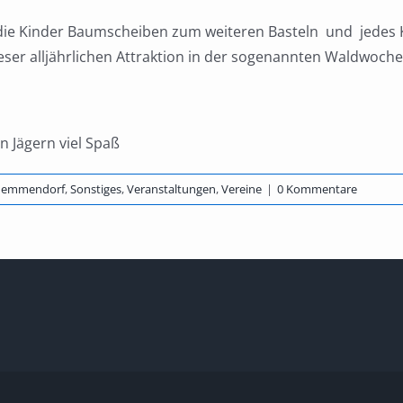
ie Kinder Baumscheiben zum weiteren Basteln und jedes Kin
eser alljährlichen Attraktion in der sogenannten Waldwoche
 Jägern viel Spaß
hemmendorf
,
Sonstiges
,
Veranstaltungen
,
Vereine
|
0 Kommentare