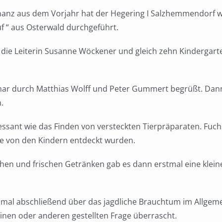
anz aus dem Vorjahr hat der Hegering I Salzhemmendorf w
f “ aus Osterwald durchgeführt.
ie Leiterin Susanne Wöckener und gleich zehn Kindergarte
char durch Matthias Wolff und Peter Gummert begrüßt. Dann 
.
essant wie das Finden von versteckten Tierpräparaten. Fuc
lle von den Kindern entdeckt wurden.
hen und frischen Getränken gab es dann erstmal eine klein
mal abschließend über das jagdliche Brauchtum im Allgem
inen oder anderen gestellten Frage überrascht.