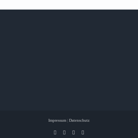
Impressum
|
Datenschutz
Facebook
X
Instagram
Pinterest