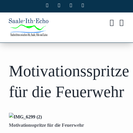
Zum
Facebook
X
Instagram
Pinterest
Inhalt
springen
Motivationsspritze
für die Feuerwehr
Motivationsspritze für die Feuerwehr