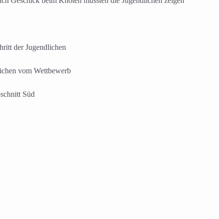
uch Geschick beim Knoten mussten die Jugendlichen zeigen
ritt der Jugendlichen
dlichen vom Wettbewerb
schnitt Süd