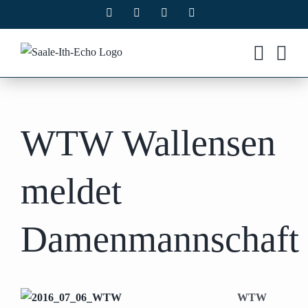
Zum
Facebook
X
Instagram
Pinterest
Inhalt
springen
WTW Wallensen
meldet
Damenmannschaft
WTW