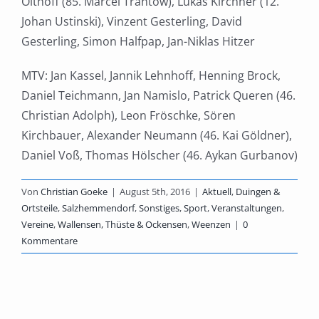
Olthoff (85. Marcel Trantow), Lukas Kirchner (12.
Johan Ustinski), Vinzent Gesterling, David
Gesterling, Simon Halfpap, Jan-Niklas Hitzer
MTV: Jan Kassel, Jannik Lehnhoff, Henning Brock,
Daniel Teichmann, Jan Namislo, Patrick Queren (46.
Christian Adolph), Leon Fröschke, Sören
Kirchbauer, Alexander Neumann (46. Kai Göldner),
Daniel Voß, Thomas Hölscher (46. Aykan Gurbanov)
Von
Christian Goeke
|
August 5th, 2016
|
Aktuell
,
Duingen &
Ortsteile
,
Salzhemmendorf
,
Sonstiges
,
Sport
,
Veranstaltungen
,
Vereine
,
Wallensen, Thüste & Ockensen
,
Weenzen
|
0
Kommentare