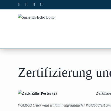
Zum
Facebook
X
Instagram
Pinterest
Inhalt
springen
Zertifizierung u
Zertifiz
Waldbad Osterwald ist familienfreundlich / Waldbadfest am