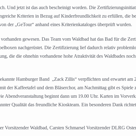
h. Und jetzt ist das auch bescheinigt worden. Die Zertifizierungsinitia
ngreiche Kriterien in Bezug auf Kinderfreundlichkeit zu erfüllen, die b
n der „GeTour“ anhand eines Kriterienkataloges überprüft wurden.
vorhanden gewesen. Das Team vom Waldbad hat das Bad für die Zertifi
belboxen nachgerüstet. Die Zertifizierung lief dadurch relativ proble
nung, die die ohnehin vorhandene hohe Atraktivität des Waldbades noch 
bekannte Hamburger Band „Zack Zillis“ verpflichten und erwartet am 
 mit der Kaffeetafel und dem Bläserchor, am Nachmittag gibt es Spiele
Die Abendveranstaltung beginnt dann um 19.00 Uhr. Karten im Vorverka
annter Qualität das freundliche Kioskteam. Ein besonderen Dank richte
amer Vorsitzender Waldbad, Carsten Schmarsel Vorsitzender DLRG Oste