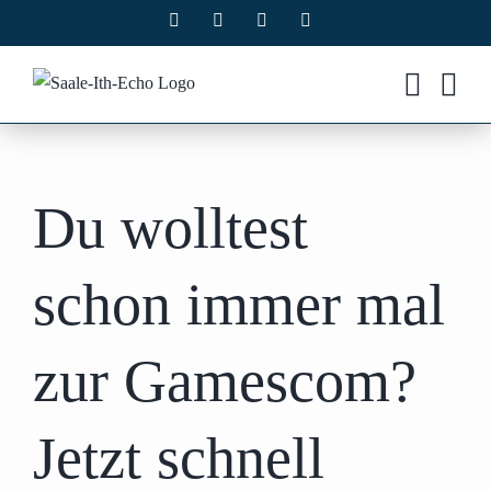
Zum
Facebook
X
Instagram
Pinterest
Inhalt
springen
Du wolltest
schon immer mal
zur Gamescom?
Jetzt schnell