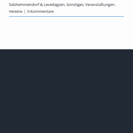
Salzhemmendorf & Levedagsen
,
Sonstiges
,
Veranstaltungen
,
Vereine
|
0 Kommentare