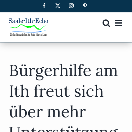
Zum
Facebook
X
Instagram
Pinterest
Inhalt
springen
Bürgerhilfe am
Ith freut sich
über mehr