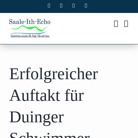
Zum
Facebook
X
Instagram
Pinterest
Inhalt
springen
Erfolgreicher
Auftakt für
Duinger