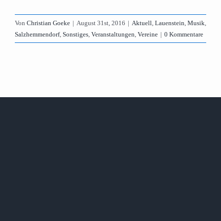
Von
Christian Goeke
|
August 31st, 2016
|
Aktuell
,
Lauenstein
,
Musik
,
Salzhemmendorf
,
Sonstiges
,
Veranstaltungen
,
Vereine
|
0 Kommentare