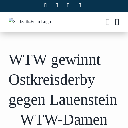
Zum
Facebook
X
Instagram
Pinterest
Inhalt
springen
WTW gewinnt
Ostkreisderby
gegen Lauenstein
– WTW-Damen