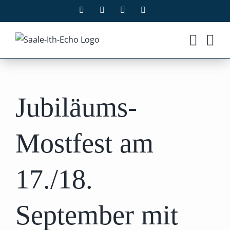
Zum
Facebook
X
Instagram
Pinterest
Inhalt
springen
Jubiläums-
Mostfest am
17./18.
September mit