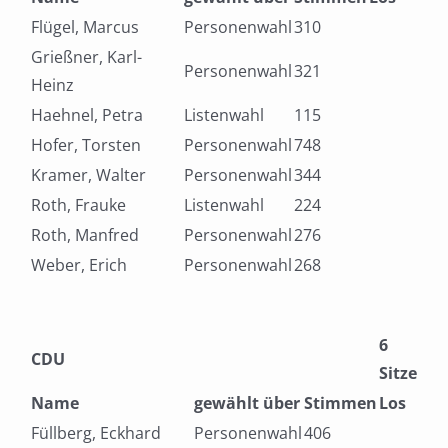
Flügel, Marcus
Personenwahl
310
Grießner, Karl-
Personenwahl
321
Heinz
Haehnel, Petra
Listenwahl
115
Hofer, Torsten
Personenwahl
748
Kramer, Walter
Personenwahl
344
Roth, Frauke
Listenwahl
224
Roth, Manfred
Personenwahl
276
Weber, Erich
Personenwahl
268
6
CDU
Sitze
Name
gewählt über
Stimmen
Los
Füllberg, Eckhard
Personenwahl
406