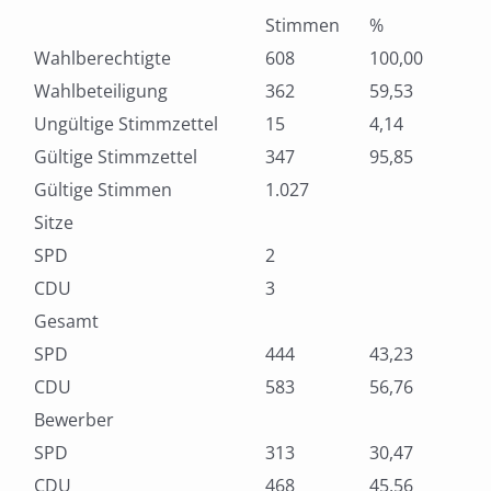
Stimmen
%
Wahlberechtigte
608
100,00
Wahlbeteiligung
362
59,53
Ungültige Stimmzettel
15
4,14
Gültige Stimmzettel
347
95,85
Gültige Stimmen
1.027
Sitze
SPD
2
CDU
3
Gesamt
SPD
444
43,23
CDU
583
56,76
Bewerber
SPD
313
30,47
CDU
468
45,56