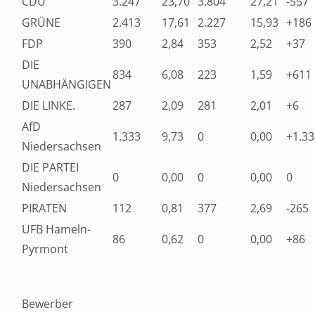
CDU
3.247
23,70
3.804
27,21
-557
GRÜNE
2.413
17,61
2.227
15,93
+186
FDP
390
2,84
353
2,52
+37
DIE
834
6,08
223
1,59
+611
UNABHÄNGIGEN
DIE LINKE.
287
2,09
281
2,01
+6
AfD
1.333
9,73
0
0,00
+1.33
Niedersachsen
DIE PARTEI
0
0,00
0
0,00
0
Niedersachsen
PIRATEN
112
0,81
377
2,69
-265
UFB Hameln-
86
0,62
0
0,00
+86
Pyrmont
Bewerber