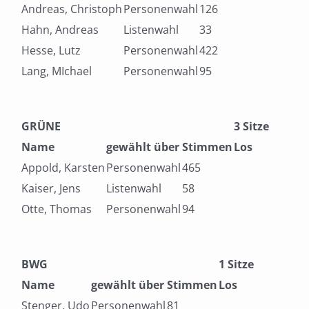
Andreas, Christoph
Personenwahl
126
Hahn, Andreas
Listenwahl
33
Hesse, Lutz
Personenwahl
422
Lang, MIchael
Personenwahl
95
GRÜNE
3 Sitze
Name
gewählt über
Stimmen
Los
Appold, Karsten
Personenwahl
465
Kaiser, Jens
Listenwahl
58
Otte, Thomas
Personenwahl
94
BWG
1 Sitze
Name
gewählt über
Stimmen
Los
Stenger, Udo
Personenwahl
81