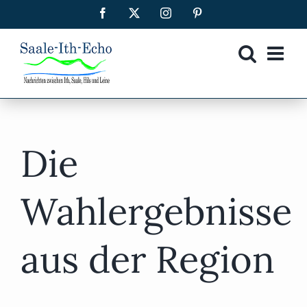
Zum
Facebook
X
Instagram
Pinterest
Inhalt
springen
Die
Wahlergebnisse
aus der Region