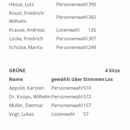
Hesse, Lutz
Personenwahl
390
Knust, Friedrich-
Personenwahl
342
Wilhelm
Krause, Andreas
Listenwahl
126
Lücke, Friedrich
Personenwahl
307
Schütte, Marita
Personenwahl
249
GRÜNE
4 Sitze
Name
gewählt über
Stimmen
Los
Appold, Karsten
Personenwahl
510
Dr. Koops, Wilhelm
Personenwahl
572
Müller, Dietmar
Personenwahl
157
Vogt, Lukas
Listenwahl
57